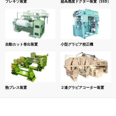
フレキソ装置
超高感度ドクター装置（SSD）
自動カット巻出装置
小型グラビア校正機
熱プレス装置
２連グラビアコーター装置