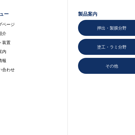
ュー
製品案内
プページ
押出・製膜分野
紹介
ト装置
塗工・ラミ分野
案内
情報
その他
い合わせ